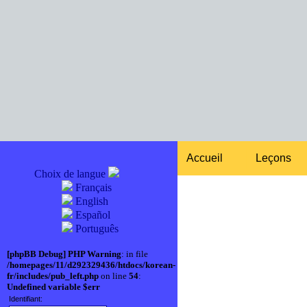
Accueil
Leçons
Choix de langue
Français
English
Español
Português
[phpBB Debug] PHP Warning
: in file
/homepages/11/d292329436/htdocs/korean-
fr/includes/pub_left.php
on line
54
:
Undefined variable $err
Identifiant: