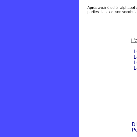
Après avoir étudié l'alphabet
parties : le texte, son vocabu
L'
L
L
L
L
Di
Po