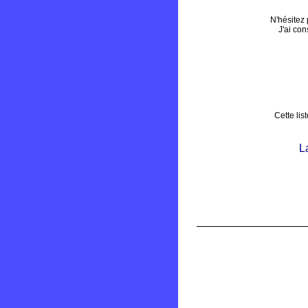
N'hésitez 
J'ai con
Cette lis
L