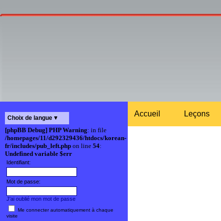
Accueil
Leçons
Choix de langue
[phpBB Debug] PHP Warning
: in file
/homepages/11/d292329436/htdocs/korean-
fr/includes/pub_left.php
on line
54
:
Undefined variable $err
Identifiant:
Mot de passe:
J'ai oublié mon mot de passe
Me connecter automatiquement à chaque
visite