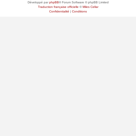
Développé par
phpBB
® Forum Software © phpBB Limited
Traduction française officielle
©
Miles Cellar
Confidentialité
|
Conditions