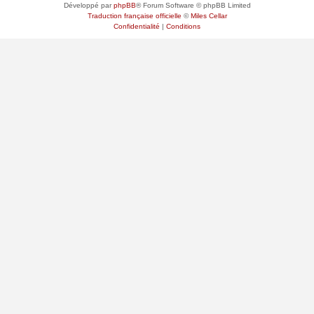
Développé par
phpBB
® Forum Software © phpBB Limited
Traduction française officielle
©
Miles Cellar
Confidentialité
|
Conditions