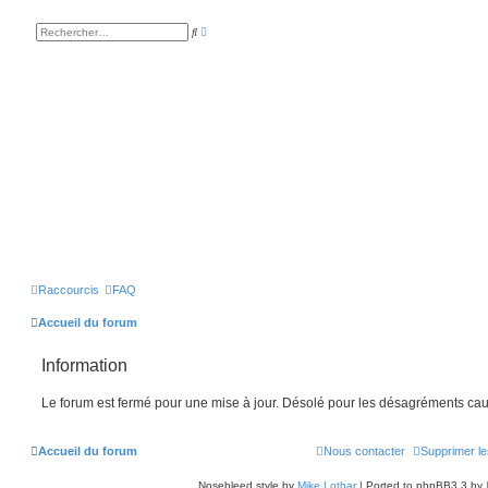
R
R
e
e
c
c
h
h
e
e
r
r
c
c
h
h
e
e
a
r
v
a
n
c
é
e
Raccourcis
FAQ
Accueil du forum
Information
Le forum est fermé pour une mise à jour. Désolé pour les désagréments cau
Accueil du forum
Nous contacter
Supprimer le
Nosebleed style by
Mike Lothar
| Ported to phpBB3.3 by