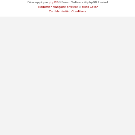
Développé par
phpBB
® Forum Software © phpBB Limited
Traduction française officielle
©
Miles Cellar
Confidentialité
|
Conditions