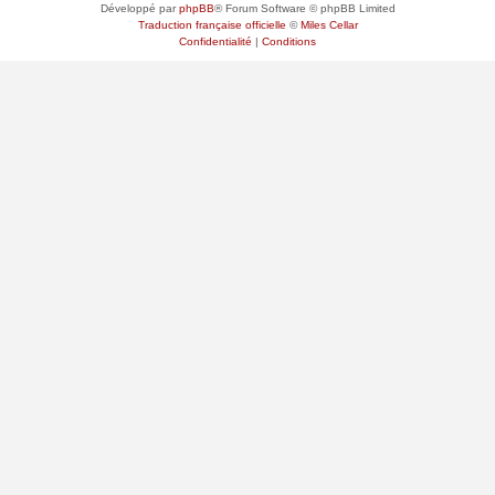
Développé par
phpBB
® Forum Software © phpBB Limited
Traduction française officielle
©
Miles Cellar
Confidentialité
|
Conditions