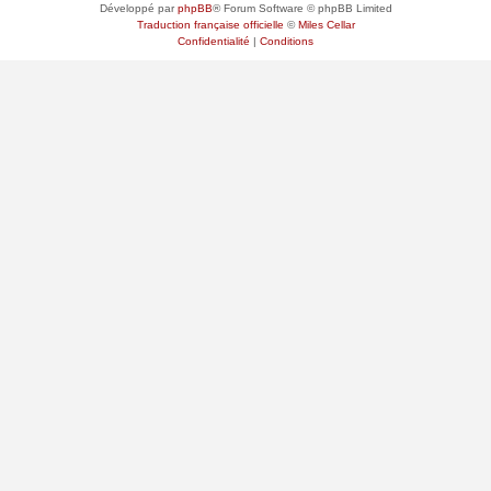
Développé par
phpBB
® Forum Software © phpBB Limited
Traduction française officielle
©
Miles Cellar
Confidentialité
|
Conditions