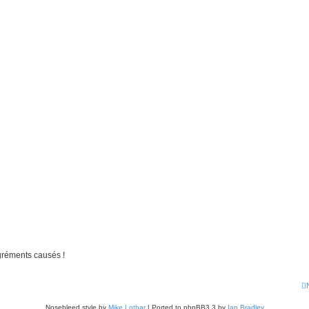
gréments causés !
Nosebleed style by
Mike Lothar
| Ported to phpBB3.3 by
Ian Bradley