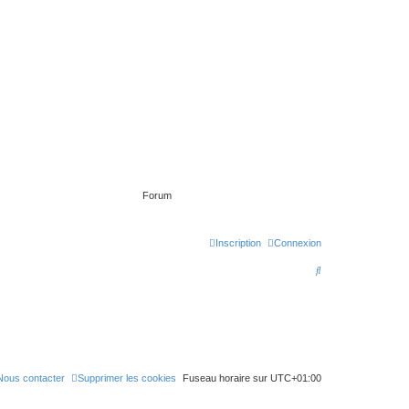
Forum
Inscription
Connexion
R
e
c
h
e
Nous contacter
Supprimer les cookies
Fuseau horaire sur
UTC+01:00
r
c