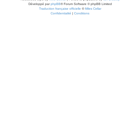
Développé par
phpBB
® Forum Software © phpBB Limited
Traduction française officielle
©
Miles Cellar
Confidentialité
|
Conditions