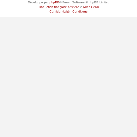
Développé par
phpBB
® Forum Software © phpBB Limited
Traduction française officielle
©
Miles Cellar
Confidentialité
|
Conditions