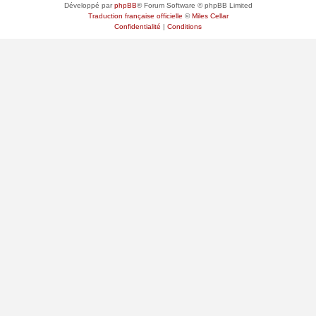
Développé par
phpBB
® Forum Software © phpBB Limited
Traduction française officielle
©
Miles Cellar
Confidentialité
|
Conditions