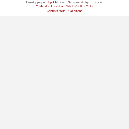
Développé par
phpBB
® Forum Software © phpBB Limited
Traduction française officielle
©
Miles Cellar
Confidentialité
|
Conditions