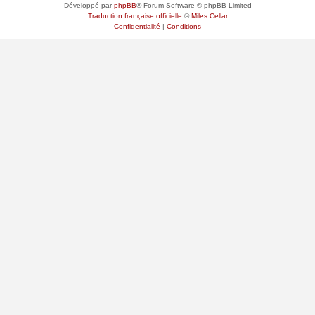
Développé par
phpBB
® Forum Software © phpBB Limited
Traduction française officielle
©
Miles Cellar
Confidentialité
|
Conditions