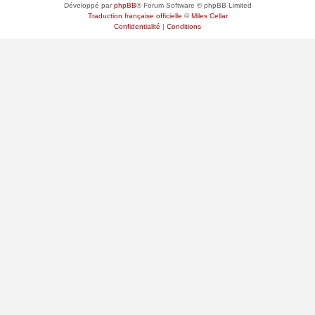
Développé par
phpBB
® Forum Software © phpBB Limited
Traduction française officielle
©
Miles Cellar
Confidentialité
|
Conditions