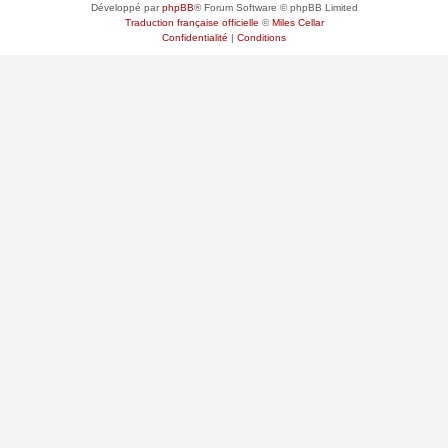
Développé par
phpBB
® Forum Software © phpBB Limited
Traduction française officielle
©
Miles Cellar
Confidentialité
|
Conditions