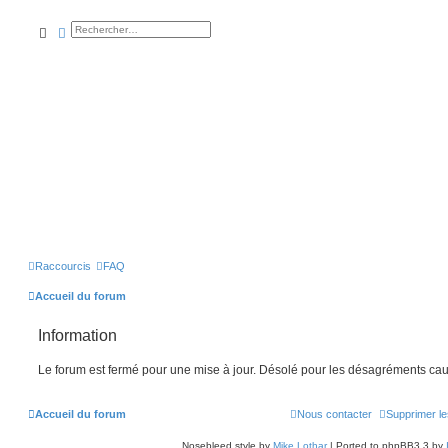
rechercher
recherche
avancée
Raccourcis
FAQ
Accueil du forum
Information
Le forum est fermé pour une mise à jour. Désolé pour les désagréments cau
Accueil du forum
Nous contacter
Supprimer le
Nosebleed style by
Mike Lothar
| Ported to phpBB3.3 by