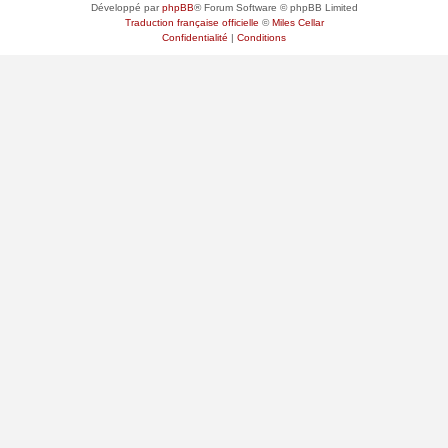
Développé par
phpBB
® Forum Software © phpBB Limited
Traduction française officielle
©
Miles Cellar
Confidentialité
|
Conditions