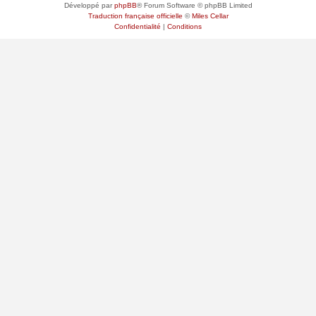
Développé par
phpBB
® Forum Software © phpBB Limited
Traduction française officielle
©
Miles Cellar
Confidentialité
|
Conditions