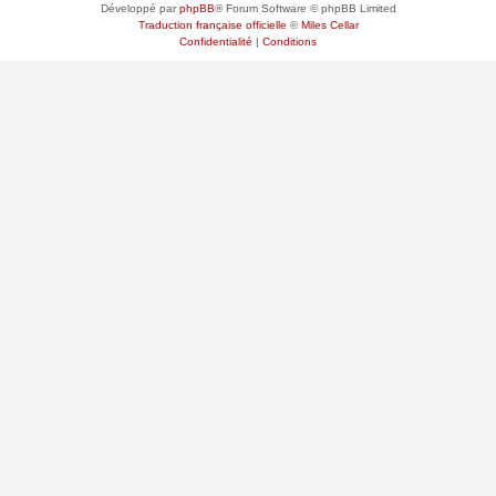
Développé par
phpBB
® Forum Software © phpBB Limited
Traduction française officielle
©
Miles Cellar
Confidentialité
|
Conditions