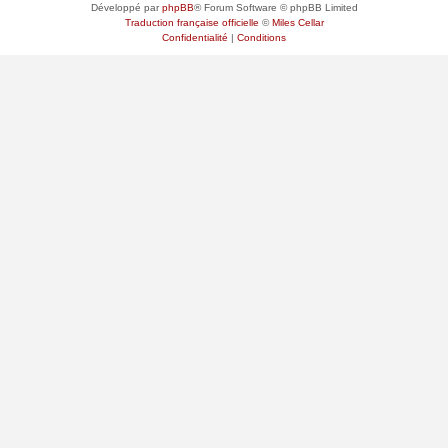
Développé par
phpBB
® Forum Software © phpBB Limited
Traduction française officielle
©
Miles Cellar
Confidentialité
|
Conditions