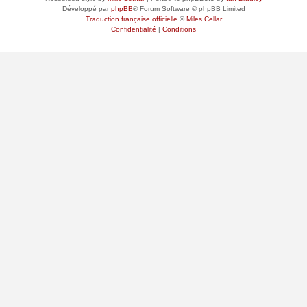
Développé par
phpBB
® Forum Software © phpBB Limited
Traduction française officielle
©
Miles Cellar
Confidentialité
|
Conditions