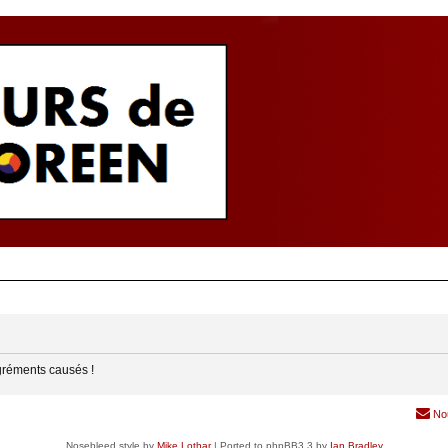
gréments causés !
No
Nosebleed style by
Mike Lothar
| Ported to phpBB3.3 by
Ian Bradley