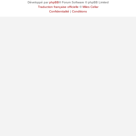
Développé par
phpBB
® Forum Software © phpBB Limited
Traduction française officielle
©
Miles Cellar
Confidentialité
|
Conditions