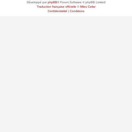
Développé par
phpBB
® Forum Software © phpBB Limited
Traduction française officielle
©
Miles Cellar
Confidentialité
|
Conditions