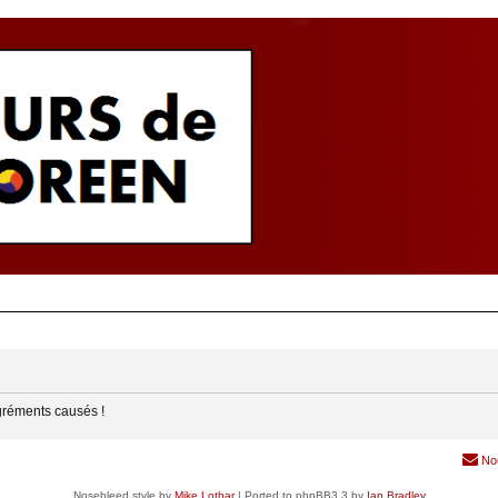
gréments causés !
No
Nosebleed style by
Mike Lothar
| Ported to phpBB3.3 by
Ian Bradley