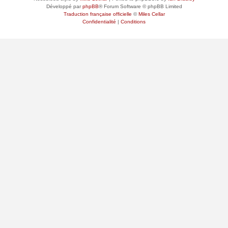
Développé par
phpBB
® Forum Software © phpBB Limited
Traduction française officielle
©
Miles Cellar
Confidentialité
|
Conditions