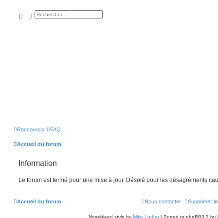
rechercher
recherche
avancée
Raccourcis
FAQ
Accueil du forum
Information
Le forum est fermé pour une mise à jour. Désolé pour les désagréments cau
Accueil du forum
Nous contacter
Supprimer le
Nosebleed style by
Mike Lothar
| Ported to phpBB3.3 by