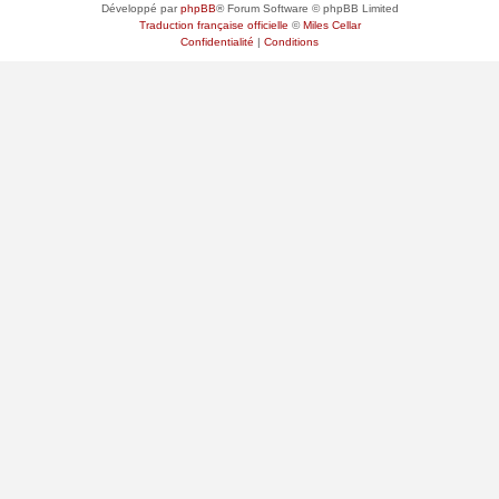
Développé par
phpBB
® Forum Software © phpBB Limited
Traduction française officielle
©
Miles Cellar
Confidentialité
|
Conditions