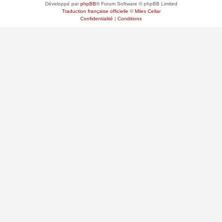
Développé par
phpBB
® Forum Software © phpBB Limited
Traduction française officielle
©
Miles Cellar
Confidentialité
|
Conditions