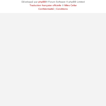
Développé par
phpBB
® Forum Software © phpBB Limited
Traduction française officielle
©
Miles Cellar
Confidentialité
|
Conditions