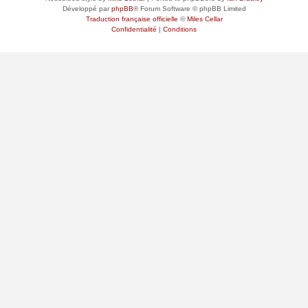
Développé par
phpBB
® Forum Software © phpBB Limited
Traduction française officielle
©
Miles Cellar
Confidentialité
|
Conditions