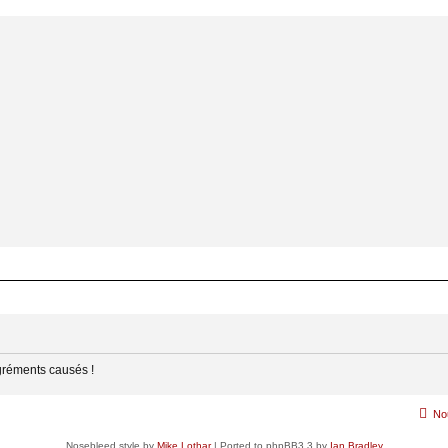
gréments causés !
No
Nosebleed style by
Mike Lothar
| Ported to phpBB3.3 by
Ian Bradley