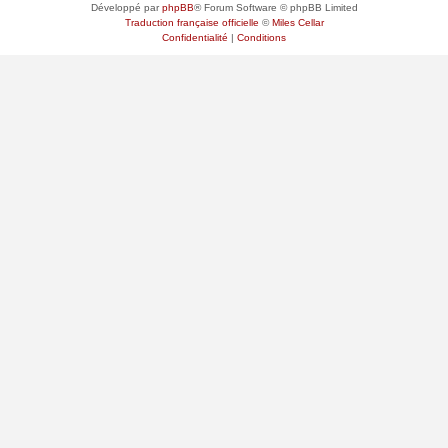
Développé par
phpBB
® Forum Software © phpBB Limited
Traduction française officielle
©
Miles Cellar
Confidentialité
|
Conditions