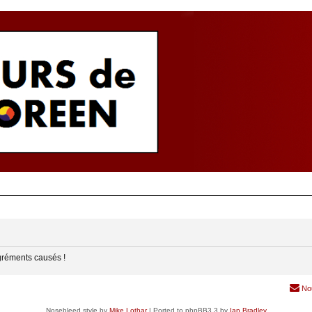
gréments causés !
No
Nosebleed style by
Mike Lothar
| Ported to phpBB3.3 by
Ian Bradley