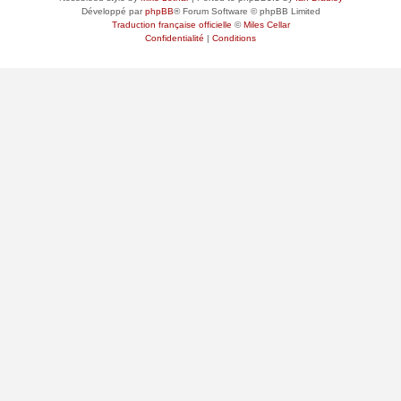
Développé par
phpBB
® Forum Software © phpBB Limited
Traduction française officielle
©
Miles Cellar
Confidentialité
|
Conditions