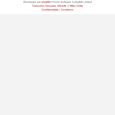
Développé par
phpBB
® Forum Software © phpBB Limited
Traduction française officielle
©
Miles Cellar
Confidentialité
|
Conditions