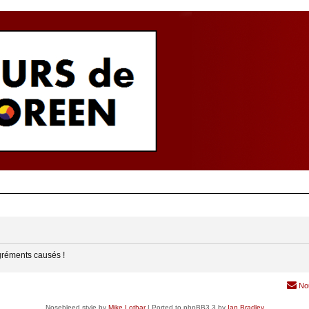
gréments causés !
No
Nosebleed style by
Mike Lothar
| Ported to phpBB3.3 by
Ian Bradley