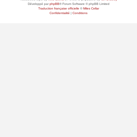
Développé par
phpBB
® Forum Software © phpBB Limited
Traduction française officielle
©
Miles Cellar
Confidentialité
|
Conditions