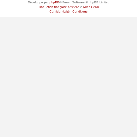
Développé par
phpBB
® Forum Software © phpBB Limited
Traduction française officielle
©
Miles Cellar
Confidentialité
|
Conditions