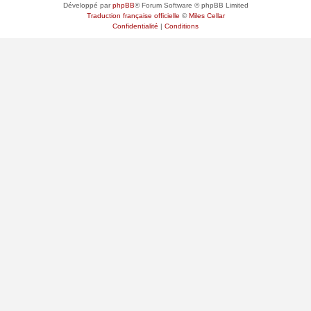
Développé par
phpBB
® Forum Software © phpBB Limited
Traduction française officielle
©
Miles Cellar
Confidentialité
|
Conditions