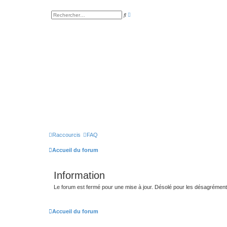
R
R
e
e
c
c
h
h
e
e
r
r
c
c
h
h
e
e
a
r
v
a
n
c
é
e
Raccourcis
FAQ
Accueil du forum
Information
Le forum est fermé pour une mise à jour. Désolé pour les désagrémen
Accueil du forum