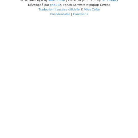
Nosebleed style by
Mike Lothar
| Ported to phpBB3.3 by
Ian Bradley
Développé par
phpBB
® Forum Software © phpBB Limited
Traduction française officielle
©
Miles Cellar
Confidentialité
|
Conditions