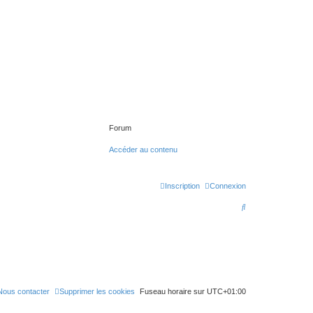
Forum
Accéder au contenu
Inscription
Connexion
R
e
c
h
e
r
Nous contacter
Supprimer les cookies
Fuseau horaire sur
UTC+01:00
c