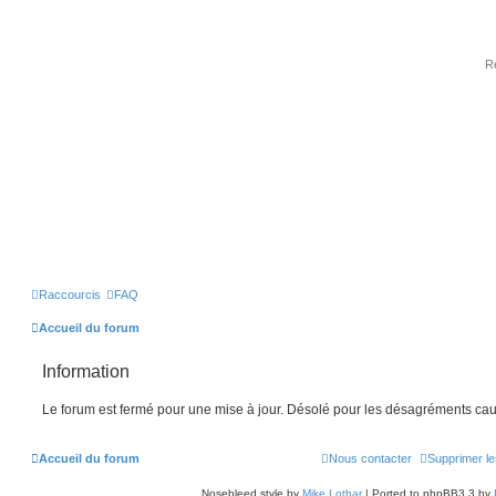
Raccourcis
FAQ
Accueil du forum
Information
Le forum est fermé pour une mise à jour. Désolé pour les désagréments cau
Accueil du forum
Nous contacter
Supprimer le
Nosebleed style by
Mike Lothar
| Ported to phpBB3.3 by