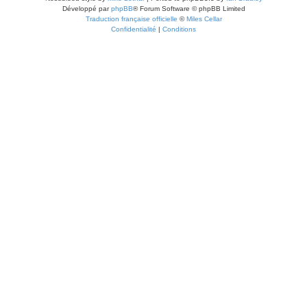
Développé par
phpBB
® Forum Software © phpBB Limited
Traduction française officielle
©
Miles Cellar
Confidentialité
|
Conditions