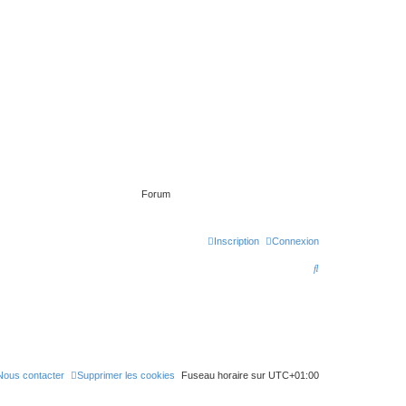
Forum
Inscription
Connexion
R
e
c
h
e
Nous contacter
Supprimer les cookies
Fuseau horaire sur
UTC+01:00
r
c