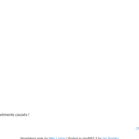
gréments causés !
Nosebleed style by
Mike Lothar
| Ported to phpBB3.3 by
Ian Bradley