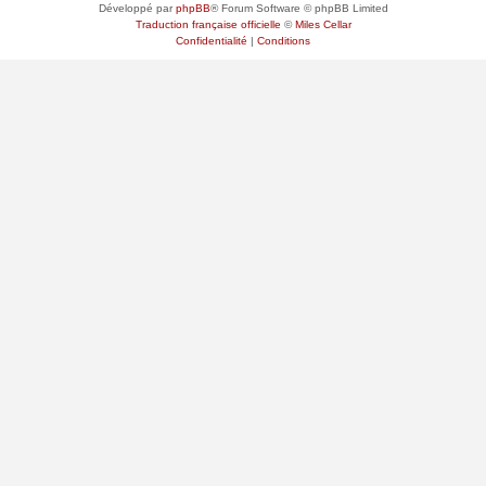
Développé par
phpBB
® Forum Software © phpBB Limited
Traduction française officielle
©
Miles Cellar
Confidentialité
|
Conditions