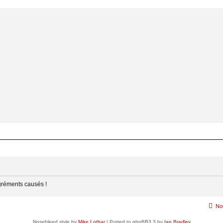
gréments causés !
No
Nosebleed style by
Mike Lothar
| Ported to phpBB3.3 by
Ian Bradley