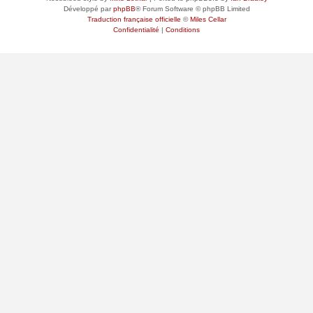
Développé par
phpBB
® Forum Software © phpBB Limited
Traduction française officielle
©
Miles Cellar
Confidentialité
|
Conditions