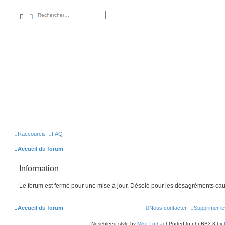
rechercher
recherche
avancée
Raccourcis
FAQ
Accueil du forum
Information
Le forum est fermé pour une mise à jour. Désolé pour les désagréments cau
Accueil du forum
Nous contacter
Supprimer le
Nosebleed style by
Mike Lothar
| Ported to phpBB3.3 by