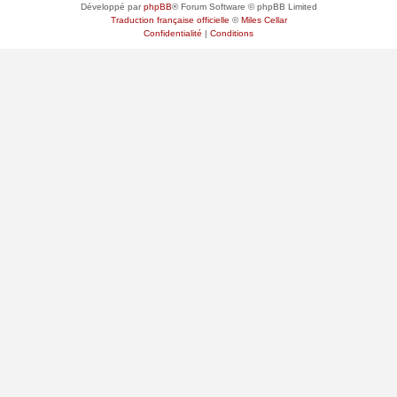
Développé par
phpBB
® Forum Software © phpBB Limited
Traduction française officielle
©
Miles Cellar
Confidentialité
|
Conditions