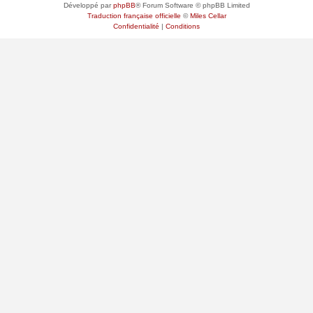
Développé par
phpBB
® Forum Software © phpBB Limited
Traduction française officielle
©
Miles Cellar
Confidentialité
|
Conditions