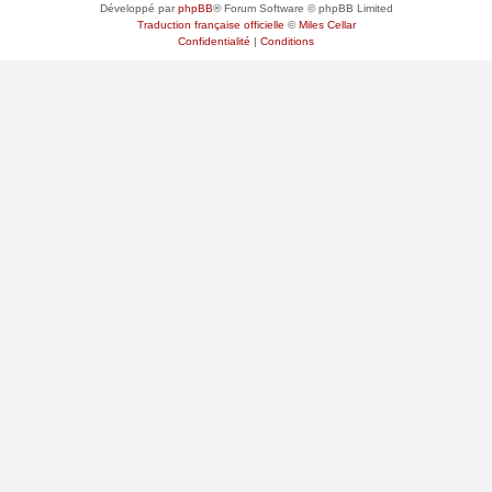
Développé par
phpBB
® Forum Software © phpBB Limited
Traduction française officielle
©
Miles Cellar
Confidentialité
|
Conditions