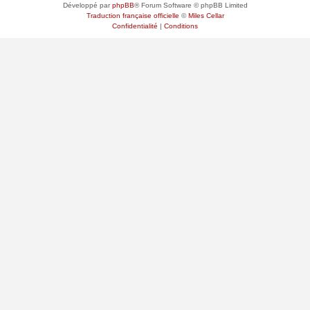
Développé par
phpBB
® Forum Software © phpBB Limited
Traduction française officielle
©
Miles Cellar
Confidentialité
|
Conditions