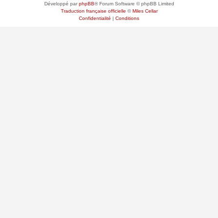
Développé par
phpBB
® Forum Software © phpBB Limited
Traduction française officielle
©
Miles Cellar
Confidentialité
|
Conditions