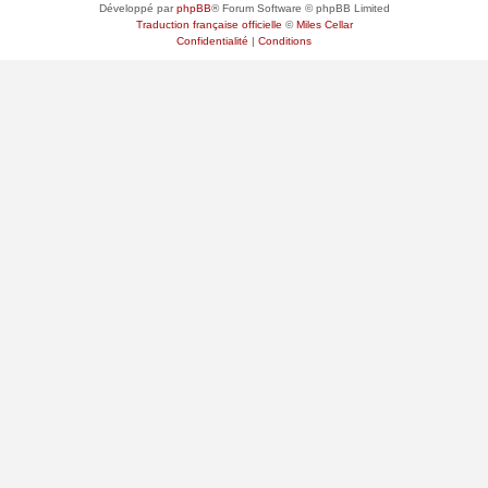
Développé par
phpBB
® Forum Software © phpBB Limited
Traduction française officielle
©
Miles Cellar
Confidentialité
|
Conditions