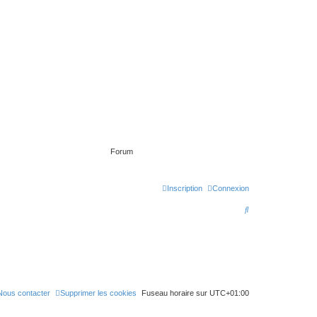
Forum
Inscription
Connexion
R
e
c
h
e
Nous contacter
Supprimer les cookies
Fuseau horaire sur
UTC+01:00
r
c