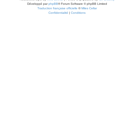
Développé par
phpBB
® Forum Software © phpBB Limited
Traduction française officielle
©
Miles Cellar
Confidentialité
|
Conditions