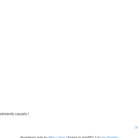
gréments causés !
Nosebleed style by
Mike Lothar
| Ported to phpBB3.3 by
Ian Bradley