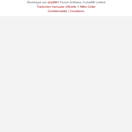
Développé par
phpBB
® Forum Software © phpBB Limited
Traduction française officielle
©
Miles Cellar
Confidentialité
|
Conditions