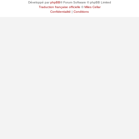
Développé par
phpBB
® Forum Software © phpBB Limited
Traduction française officielle
©
Miles Cellar
Confidentialité
|
Conditions